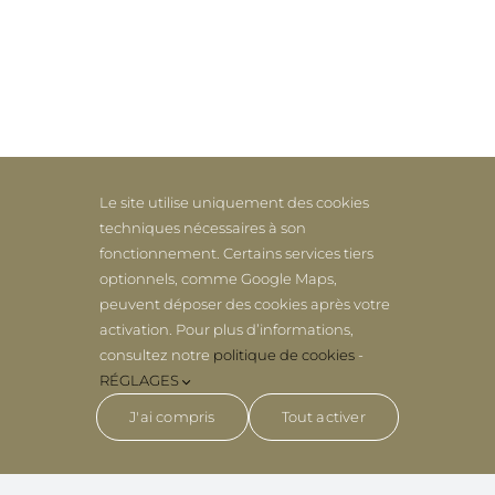
Le site utilise uniquement des cookies
techniques nécessaires à son
fonctionnement. Certains services tiers
optionnels, comme Google Maps,
peuvent déposer des cookies après votre
activation. Pour plus d’informations,
consultez notre
politique de cookies
-
RÉGLAGES
J'ai compris
Tout activer
Réserver en ligne
Bons cadeaux