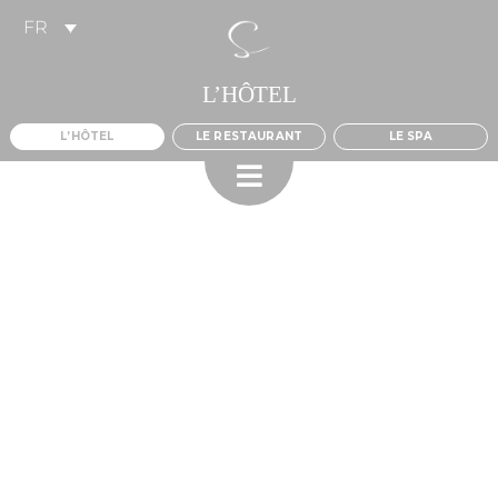
Skip
FR
to
content
L’HÔTEL
L’HÔTEL
LE RESTAURANT
LE SPA