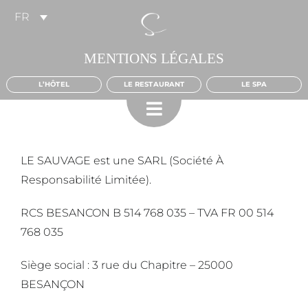
Skip
FR
to
content
MENTIONS LÉGALES
L’HÔTEL
LE RESTAURANT
LE SPA
LE SAUVAGE est une SARL (Société À
Responsabilité Limitée).
RCS BESANCON B 514 768 035 – TVA FR 00 514
768 035
Siège social : 3 rue du Chapitre – 25000
BESANÇON