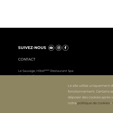
SUIVEZ-NOUS
CONTACT
Le Sauvage, Hôtel**** Restaurant Spa
6, rue du Chapitre
25000 Besançon
Le site utilise uniquement 
FRANCE
fonctionnement. Certains s
Tél.
+33 (0)3 81 82 00 21
déposer des cookies après vo
notre
politique de cookies
-