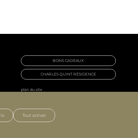
BONS CADEAUX
CHARLES QUINT RÉSIDENCE
plan du site
mentions légales
politique de confidentialité
© Les Insolents 2021
is
Tout activer