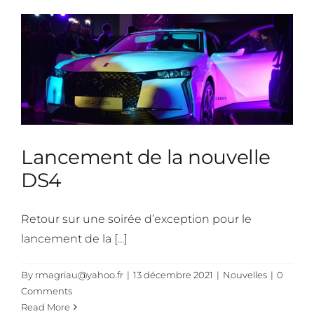
Lancement de la nouvelle
DS4
Retour sur une soirée d’exception pour le
lancement de la [...]
By
rmagriau@yahoo.fr
|
13 décembre 2021
|
Nouvelles
|
0
Comments
Read More