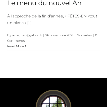
Le menu du nouvel An
À l’approche de la fin d’année, « FÊTES-EN »tout
un plat au [...]
By
rmagriau@yahoo.fr
|
26 novembre 2021
|
Nouvelles
|
0
Comments
Read More