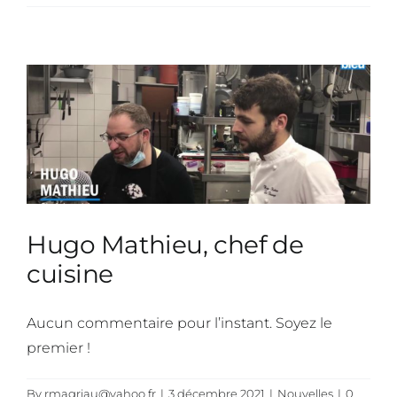
Hugo Mathieu, chef de
cuisine
Aucun commentaire pour l’instant. Soyez le
premier !
By
rmagriau@yahoo.fr
|
3 décembre 2021
|
Nouvelles
|
0