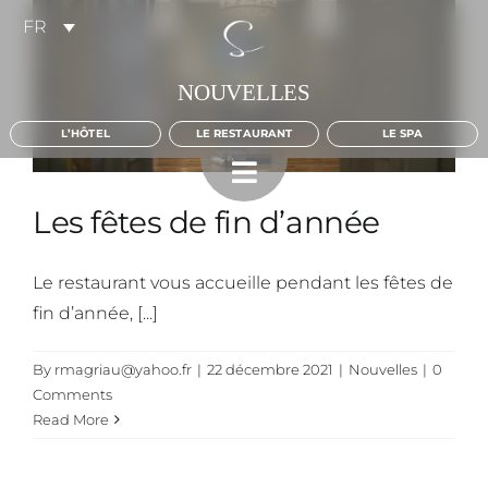
Skip
FR
to
content
NOUVELLES
L’HÔTEL
LE RESTAURANT
LE SPA
Les fêtes de fin d’année
Le restaurant vous accueille pendant les fêtes de
fin d’année, [...]
By
rmagriau@yahoo.fr
|
22 décembre 2021
|
Nouvelles
|
0
Comments
Read More