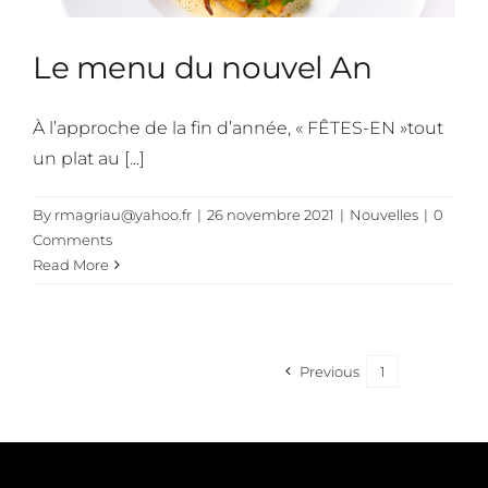
Le menu du nouvel An
À l’approche de la fin d’année, « FÊTES-EN »tout
un plat au [...]
By
rmagriau@yahoo.fr
|
26 novembre 2021
|
Nouvelles
|
0
Comments
Read More
Previous
1
2